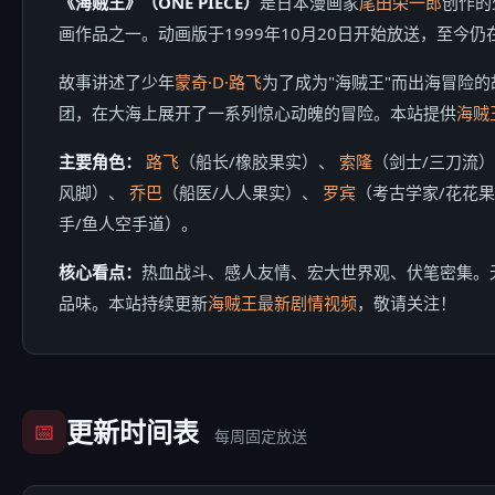
《海贼王》（ONE PIECE）
是日本漫画家
尾田荣一郎
创作的
画作品之一。动画版于1999年10月20日开始放送，至今
故事讲述了少年
蒙奇·D·路飞
为了成为"海贼王"而出海冒险
团，在大海上展开了一系列惊心动魄的冒险。本站提供
海贼
主要角色：
路飞
（船长/橡胶果实）、
索隆
（剑士/三刀流
风脚）、
乔巴
（船医/人人果实）、
罗宾
（考古学家/花花
手/鱼人空手道）。
核心看点：
热血战斗、感人友情、宏大世界观、伏笔密集。
品味。本站持续更新
海贼王最新剧情视频
，敬请关注！
更新时间表
📅
每周固定放送