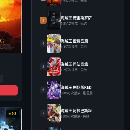
1.8亿次播放 · 完结
海贼王 德雷斯罗萨
3
1.5亿次播放 · 完结
海贼王 蛋糕岛篇
4
1.4亿次播放 · 完结
海贼王 司法岛篇
5
1.2亿次播放 · 完结
斯
海贼王 剧场版RED
6
9800万次播放 · 剧场版
海贼王 阿拉巴斯坦
7
⭐ 9.3
8500万次播放 · 完结