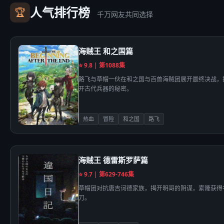
人气排行榜
🏆
千万网友共同选择
海贼王 和之国篇
⭐ 9.8 | 第1088集
路飞与草帽一伙在和之国与百兽海贼团展开最终决战，
开古代兵器的秘密。
热血
冒险
和之国
路飞
海贼王 德雷斯罗萨篇
⭐ 9.7 | 第629-746集
草帽团对抗唐吉诃德家族，揭开明哥的阴谋，索隆获得
刀。