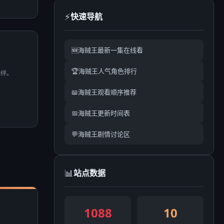
⚡
快速导航
🆕
海贼王最新一集在线看
🏆
海贼王人气角色排行
羁绊。
📖
海贼王观看顺序推荐
📅
海贼王更新时间表
💬
海贼王剧情讨论区
📊
站点数据
1088
10