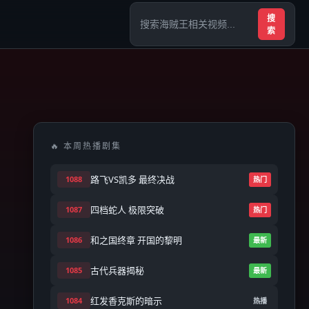
搜
索
🔥 本周热播剧集
路飞VS凯多 最终决战
1088
热门
四档蛇人 极限突破
1087
热门
和之国终章 开国的黎明
1086
最新
古代兵器揭秘
1085
最新
红发香克斯的暗示
1084
热播