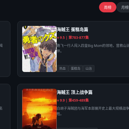
周榜
月榜
海贼王 蛋糕岛篇
⭐ 9.5 | 第783-877集
揭
路飞一行人闯入四皇Big Mom的领地，营救山
伴。
热血
蛋糕岛
山治
海贼王 顶上战争篇
⭐ 9.9 | 第459-489集
名
白胡子海贼团与海军本部展开史上最大规模战
牲。