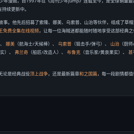
少年漫画，自1997年在《周刊少年Jump》连载至今，是全球销量最
仍在持续更新中。
的故事。他先后招募了索隆、娜美、乌索普、山治等伙伴，组成了草帽
王免费全集在线视频
，让每一位海贼迷都能随时随地享受这部经典之
）、
娜美
（航海士/天候棒）、
乌索普
（狙击手/弹弓）、
山治
（厨师
果实）、
弗兰奇
（船匠/改造人）、
布鲁克
（音乐家/黄泉果实）、
甚
无论是经典战役
顶上战争
，还是最新篇章
和之国篇
，每一段剧情都值