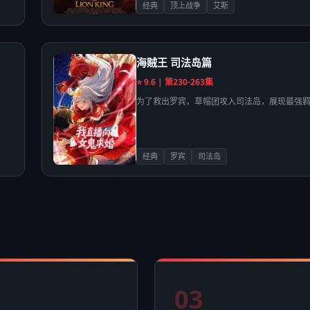
经典
顶上战争
艾斯
海贼王 司法岛篇
⭐ 9.6 | 第230-263集
为了救出罗宾，草帽团攻入司法岛，展现最强
经典
罗宾
司法岛
03