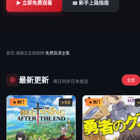
▶ 立即免费观看
📖 新手上路指南
首页
›
海贼王在线视频
›
免费高清全集
最新更新
🔴
全部
每日同步日本放送
🔥 热门
⭐ 9.8
🔥 热门
⭐