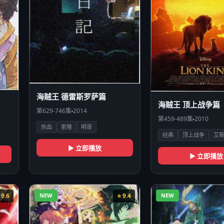
海贼王 德雷斯罗萨篇
海贼王 顶上战争篇
第629-746集
2014
第459-489集
2010
热血
索隆
明哥
经典
顶上战争
艾
▶ 立即播放
▶ 立即播放
 9.6
NEW
⭐ 9.4
NEW