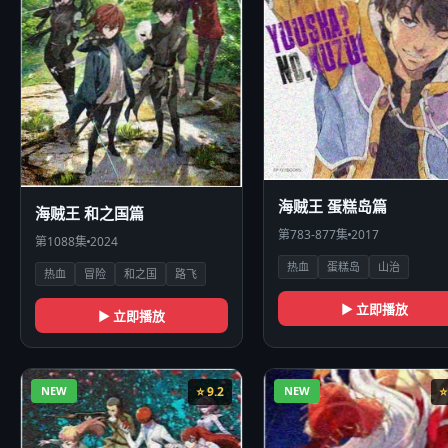
海贼王 蛋糕岛篇
海贼王 和之国篇
第783-877集
2017
第1088集
2024
热血
蛋糕岛
山治
热血
冒险
和之国
路飞
▶ 立即播放
▶ 立即播放
NEW
⭐ 9.2
NEW
⭐