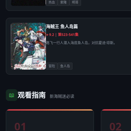
热血
索隆
明哥
海贼王 鱼人岛篇
⭐ 9.2 | 第523-541集
路飞一行人潜入海底鱼人岛，对抗霍迪·琼斯。
冒险
鱼人岛
观看指南
📖
新海贼迷必读
01
02