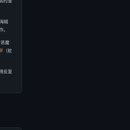
高的漫
海贼
作。
/恶魔
平
（舵
得反复