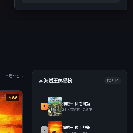
查看全部 ›
🔥
海贼王热播榜
TOP 10
⭐ 9.9
海贼王 和之国篇
1
2.3亿次播放 · 更新中
海贼王 顶上战争
2