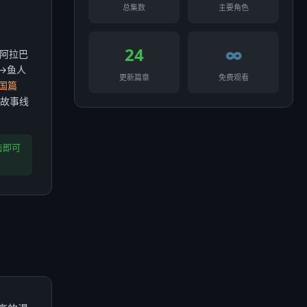
总集数
主要角色
24
∞
阿拉巴
→鱼人
更新篇章
免费观看
国篇
故事线
击即可