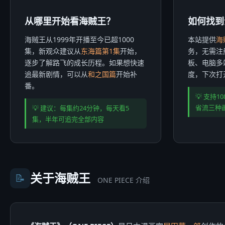
从哪里开始看海贼王？
如何找到
海贼王从1999年开播至今已超1000
本站提供
海
集，新观众建议从
东海篇第1集
开始，
务，无需注
逐步了解路飞的成长历程。如果想快速
板、电脑多
追最新剧情，可以从
和之国篇
开始补
度，下次打
番。
💡 支持10
省流三种
💡 建议：每集约24分钟，每天看5
集，半年可追完全部内容
关于海贼王
📝
ONE PIECE 介绍