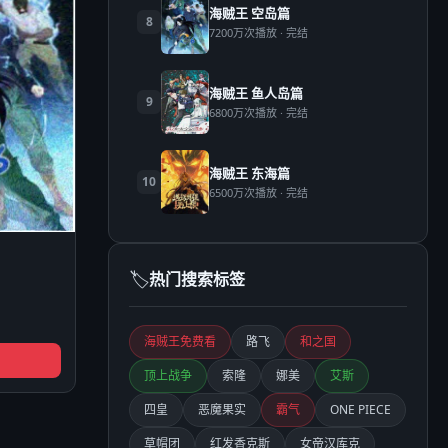
海贼王 空岛篇
8
7200万次播放 · 完结
海贼王 鱼人岛篇
9
6800万次播放 · 完结
海贼王 东海篇
10
6500万次播放 · 完结
🏷️
热门搜索标签
海贼王免费看
路飞
和之国
顶上战争
索隆
娜美
艾斯
四皇
恶魔果实
霸气
ONE PIECE
草帽团
红发香克斯
女帝汉库克