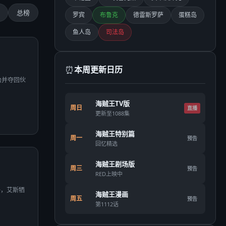
总榜
罗宾
布鲁克
德雷斯罗萨
蛋糕岛
鱼人岛
司法岛
⏰
本周更新日历
治并夺回伙
海贼王TV版
周日
直播
更新至1088集
海贼王特别篇
周一
预告
回忆精选
海贼王剧场版
周三
预告
RED上映中
争，艾斯牺
海贼王漫画
周五
预告
第1112话