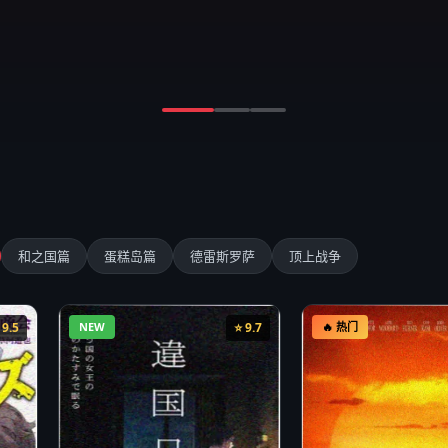
和之国篇
蛋糕岛篇
德雷斯罗萨
顶上战争
 9.5
NEW
⭐ 9.7
🔥 热门