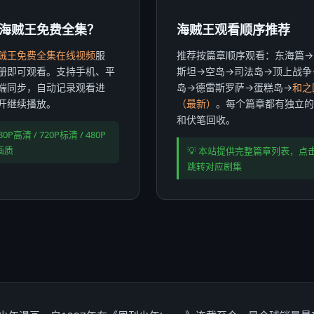
海贼王免费全集？
海贼王观看顺序推荐
贼王免费全集在线视频
服
推荐按篇章顺序观看：东海篇→
册即可观看。支持手机、平
斯坦→空岛→司法岛→顶上战争
端同步，自动记录观看进
岛→德雷斯罗萨→蛋糕岛→
和之
开继续播放。
（最新）
。每个篇章都有独立的
和伏笔回收。
80P高清 / 720P标清 / 480P
画质
💡 本站提供完整篇章列表，点
跳转对应剧集